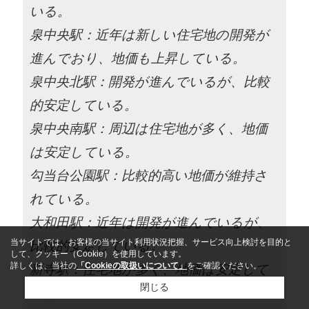
いる。
泉中央駅：近年は新しい住宅地の開発が
進んでおり、地価も上昇している。
泉中央北駅：開発が進んでいるが、比較
的安定している。
泉中央南駅：周辺は住宅地が多く、地価
は安定している。
勾当台公園駅：比較的高い地価が維持さ
れている。
大和田駅：近年は開発が進んでいるが、
当サイトでは、お客様の当サイト利用状況把握、サービス向上検討を目的と
比較的安定している。
して、クッキー（Cookie）を使用しています。
詳しくは、当社の
「Cookieの取扱いについて」
をご確認ください。
新寺駅：住宅地が多く、地価は安定して
閉じる
いる。