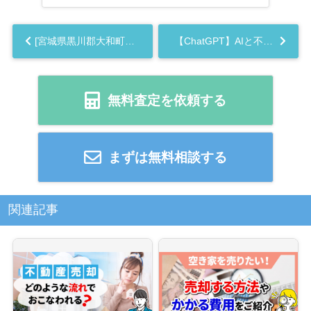
[宮城県黒川郡大和町 吉岡まほろば 吉岡南 吉岡天王寺]編 不動産売却の査定相場を知ろう【土地 建物 査定】2023年版...
【ChatGPT】AIと不動産のプロが考える不動産売却 ”宮城県の不動産事情”【宮城県・仙台市】...
無料査定を依頼する
まずは無料相談する
関連記事