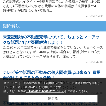
この記事のハイライト ●不動産売却ではかかる費用の種類は9つほ
どある●不動産売却でかかる費用の全体の相場は「売買価格の4～
6%程度」が目安になる●控除特...
2023-05-08
疑問解決
未登記建物の不動産売却について、ちょっとマニアッ
クな話題だけど疑問解決しよう！
ここ20～30年に建てられた建物で登記をしていない、と言うケース
はほとんどないですが、40年以上前の場合や、郡部(郊外）の方だ
と登記されていないケースがあります。注意して...
2023-04-10
テレビ等で話題の不動産の個人間売買は出来る？ 費用
面だけを見てると色々危険！
『すごーーく簡単』に、不動産売却の【取引が大変な順位】を付け
当サイトでは、お客様の当サイト利用状況把握、サービス向上検討を目的と
るとこういう並びになります。土地 < マンション
して、クッキー（Cookie）を使用しています。
詳しくは、当社の
「Cookieの取扱いについて」
をご確認ください。
2023-04-10
閉じる
不動産売却時に必要な書類が一切何も無い場合につい