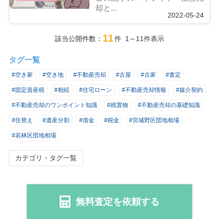
却と...
2022-05-24
11
該当公開件数：
件 1～11件表示
タグ一覧
#空き家
#空き地
#不動産売却
#古屋
#古家
#査定
#固定資産税
#相続
#住宅ローン
#不動産売却情報
#媒介契約
#不動産売却のワンポイント知識
#残置物
#不動産売却の基礎知識
#住替え
#遺産分割
#借金
#税金
#宮城野区団地相場
#若林区団地相場
カテゴリ・タグ一覧
無料査定を依頼する