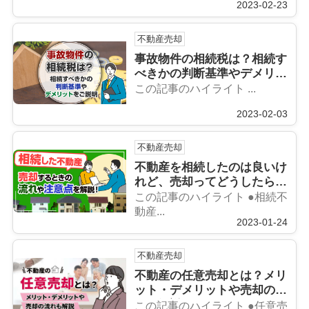
2023-02-23
専門不動産に相談しましょ
う！
不動産売却
事故物件の相続税は？相続す
べきかの判断基準やデメリッ
トをご説明
この記事のハイライト ...
2023-02-03
不動産売却
不動産を相続したのは良いけ
れど、売却ってどうしたら良
い？？流れや注意点について
この記事のハイライト ●相続不
解説します！
動産...
2023-01-24
不動産売却
不動産の任意売却とは？メリ
ット・デメリットや売却の流
れも解説
この記事のハイライト ●任意売