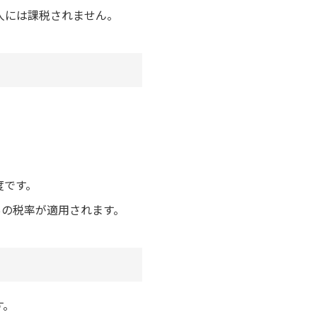
人には課税されません。
度です。
0％の税率が適用されます。
す。