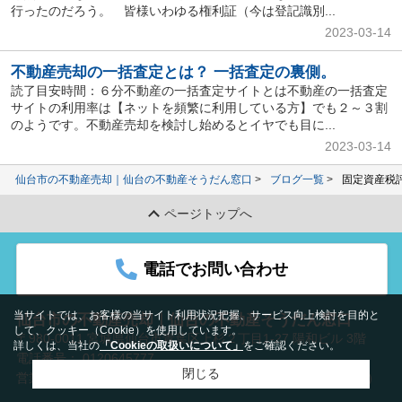
行ったのだろう。 皆様いわゆる権利証（今は登記識別...
2023-03-14
不動産売却の一括査定とは？ 一括査定の裏側。
読了目安時間：６分不動産の一括査定サイトとは不動産の一括査定
サイトの利用率は【ネットを頻繁に利用している方】でも２～３割
のようです。不動産売却を検討し始めるとイヤでも目に...
2023-03-14
仙台市の不動産売却｜仙台の不動産そうだん窓口
ブログ一覧
固定資産税
ページトップへ
電話でお問い合わせ
当サイトでは、お客様の当サイト利用状況把握、サービス向上検討を目的と
仙台市の不動産売却｜仙台の不動産そうだん窓口
して、クッキー（Cookie）を使用しています。
〒980-0011 宮城県仙台市青葉区上杉２丁目1-27 陽和ビル 3階
詳しくは、当社の
「Cookieの取扱いについて」
をご確認ください。
電話番号：
0120645777
閉じる
営業時間：09:30-18:30
定休日：水曜日＆（第1・第3火曜日）