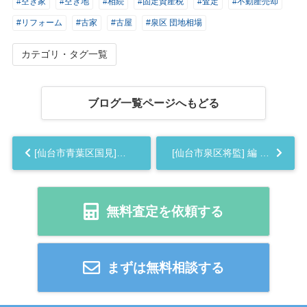
#空き家
#空き地
#相続
#固定資産税
#査定
#不動産売却
#リフォーム
#古家
#古屋
#泉区 団地相場
カテゴリ・タグ一覧
ブログ一覧ページへもどる
[仙台市青葉区国見]編 プロが教える不動産売却の相場事情【土地 戸建 建物】2023年版...
[仙台市泉区将監] 編 プロが教える不動産売却の相場事情【土地 戸建 建物】2023年版...
無料査定を依頼する
まずは無料相談する