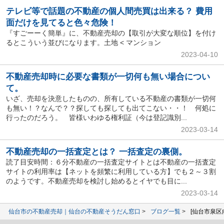
テレビ等で話題の不動産の個人間売買は出来る？ 費用
面だけを見てると色々危険！
『すごーーく簡単』に、不動産売却の【取引が大変な順位】を付け
るとこういう並びになります。土地 < マンション
2023-04-10
不動産売却時に必要な書類が一切何も無い場合につい
て。
いざ、売却を決意したものの、所有している不動産の書類が一切何
も無い！？なんで？？探しても探しても出てこない・・！ 何処に
行ったのだろう。 皆様いわゆる権利証（今は登記識別...
2023-03-14
不動産売却の一括査定とは？ 一括査定の裏側。
読了目安時間：６分不動産の一括査定サイトとは不動産の一括査定
サイトの利用率は【ネットを頻繁に利用している方】でも２～３割
のようです。不動産売却を検討し始めるとイヤでも目に...
2023-03-14
仙台市の不動産売却｜仙台の不動産そうだん窓口
ブログ一覧
[仙台市泉区