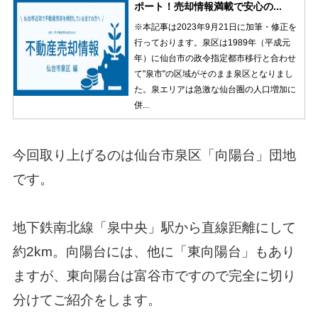
ポート！売却情報満載で安心の...
※本記事は2023年9月21日に加筆・修正を
行っております。泉区は1989年（平成元
年）に仙台市の政令指定都市移行と合わせ
て"泉市"の区域がそのまま泉区となりまし
た。泉エリアは急激な仙台圏の人口増加に
併...
今回取り上げるのは仙台市泉区「向陽台」団地
です。
地下鉄南北線「泉中央」駅から直線距離にして
約2km。向陽台には、他に「東向陽台」もあり
ますが、東向陽台は富谷市ですので完全に切り
分けてご紹介をします。