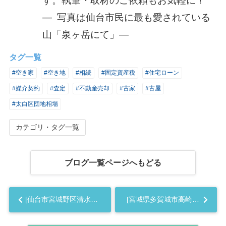
す。執筆・取材のご依頼もお気軽に！
― 写真は仙台市民に最も愛されている
山「泉ヶ岳にて」―
タグ一覧
#空き家
#空き地
#相続
#固定資産税
#住宅ローン
#媒介契約
#査定
#不動産売却
#古家
#古屋
#太白区団地相場
カテゴリ・タグ一覧
ブログ一覧ページへもどる
[仙台市宮城野区清水沼]編 プロが教える不動産売却の相場事情【土地 戸建 建物】2023年版...
[宮城県多賀城市高崎]編 プロが教える不動産売却の相場事情【土地 戸建 建物】2023年版...