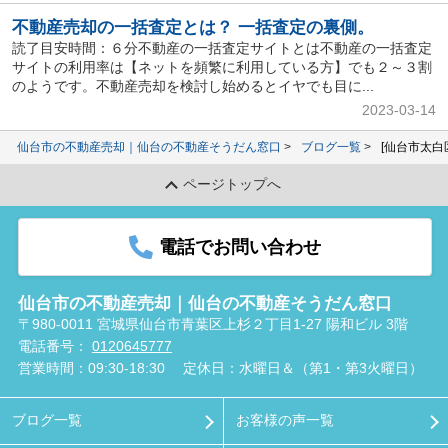
不動産売却の一括査定とは？ 一括査定の裏側。
読了目安時間：６分不動産の一括査定サイトとは不動産の一括査定
サイトの利用率は【ネットを頻繁に利用している方】でも２～３割
のようです。不動産売却を検討し始めるとイヤでも目に...
2023-03-14
仙台市の不動産売却｜仙台の不動産そうだん窓口
ブログ一覧
[仙台市太白
ページトップへ
電話でお問い合わせ
仙台市の不動産売却｜仙台の不動産そうだん窓口
〒980-0011 宮城県仙台市青葉区上杉２丁目1-27 陽和ビル 3階
電話番号：
0120645777
営業時間：09:30-18:30
定休日：水曜日＆（第1・第3火曜日）
ブログ一覧
お客様の声一覧