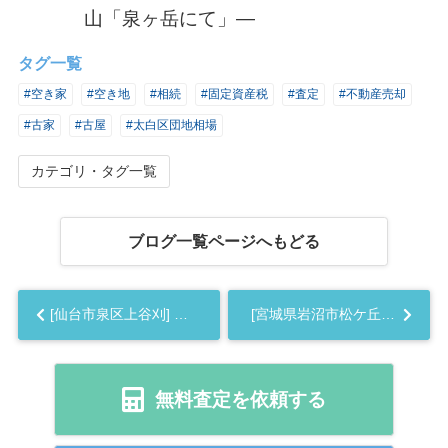
山「泉ヶ岳にて」―
タグ一覧
#空き家
#空き地
#相続
#固定資産税
#査定
#不動産売却
#古家
#古屋
#太白区団地相場
カテゴリ・タグ一覧
ブログ一覧ページへもどる
[仙台市泉区上谷刈] 編 不動産売却の査定相場を知ろう【土地 建物 査定】2023年版...
[宮城県岩沼市松ケ丘]編 不動産売却の査定相場を知ろう【土地 建物 査定】2023年版...
無料査定を依頼する