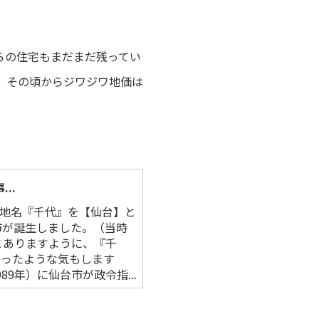
らの住宅もまだまだ残ってい
が、その頃からジワジワ地価は
..
の地名『千代』を【仙台】と
台市が誕生しました。（当時
にとありますように、『千
かったような気もします
9年）に仙台市が政令指...