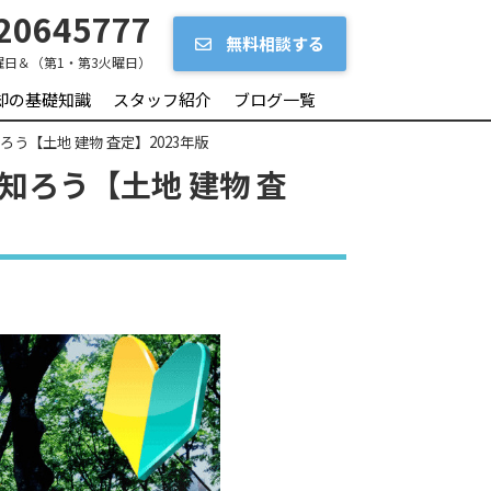
20645777
無料相談する
曜日＆（第1・第3火曜日）
却の基礎知識
スタッフ紹介
ブログ一覧
う【土地 建物 査定】2023年版
知ろう【土地 建物 査