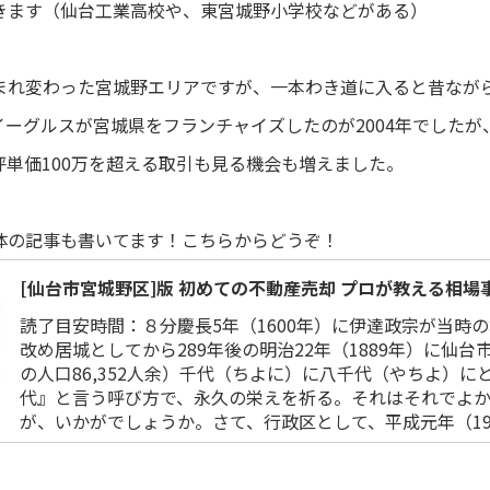
きます（仙台工業高校や、東宮城野小学校などがある）
まれ変わった宮城野エリアですが、一本わき道に入ると昔なが
ーグルスが宮城県をフランチャイズしたのが2004年でした
単価100万を超える取引も見る機会も増えました。
体の記事も書いてます！こちらからどうぞ！
[仙台市宮城野区]版 初めての不動産売却 プロが教える相場事.
読了目安時間：８分慶長5年（1600年）に伊達政宗が当時
改め居城としてから289年後の明治22年（1889年）に仙
の人口86,352人余）千代（ちよに）に八千代（やちよ）
代』と言う呼び方で、永久の栄えを祈る。それはそれでよ
が、いかがでしょうか。さて、行政区として、平成元年（198