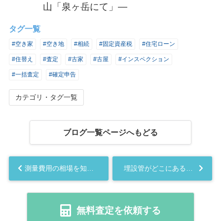
山「泉ヶ岳にて」―
タグ一覧
#空き家
#空き地
#相続
#固定資産税
#住宅ローン
#住替え
#査定
#古家
#古屋
#インスペクション
#一括査定
#確定申告
カテゴリ・タグ一覧
ブログ一覧ページへもどる
測量費用の相場を知りたい！ 測量って絶対必要？ 不動産売却の際は必ず話が出ます。...
埋設管がどこにあるのかわからない！ 不動産売却の際は必ず調べます。お隣さんの地下を通過しているケースも。...
無料査定を依頼する